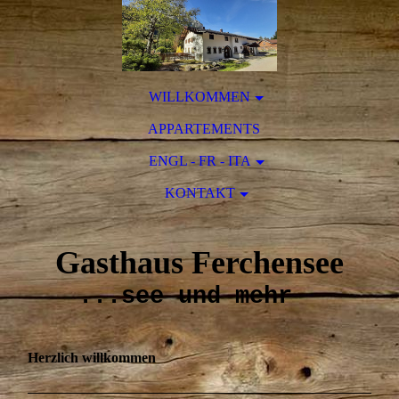
WILLKOMMEN
APPARTEMENTS
ENGL - FR - ITA
KONTAKT
Gasthaus Ferchensee
...see und mehr
Herzlich willkommen