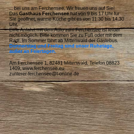
... bei uns am Ferchensee. Wir freuen uns auf Sie!
Das
Gasthaus Ferchensee
hat von 9 bis 17 Uhr für
Sie geöffnet, warme Küche gibt es von 11.30 bis 14.30
Uhr.
Eine Anfahrt mit dem Auto zum Ferchensee ist leider
nicht möglich. Bitte kommen Sie zu Fuß oder mit dem
Radl. Im Sommer fährt ab Mittenwald der Gästebus.
Donnerstag und Freitag sind unser Ruhetage,
außer an Feiertagen
.
Am Ferchensee 1, 82481 Mittenwald, Telefon 08823
1409, www.ferchensee.eu
zunterer-ferchensee@t-online.de